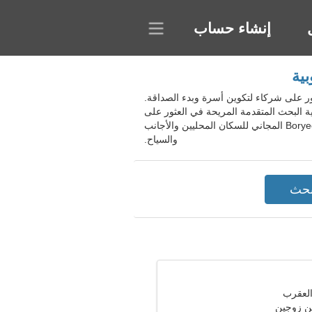
إنشاء حساب
لجنوبية. ستساعدك الخدمة في العثور على شركاء لتكوين أسرة وبدء الصداقة.
البحث المتقدمة المريحة في العثور على
شركاء محتملين للمغازلة والتعارف وبناء العلاقات. اختر الزوجين المثاليين وابني علاقة رومانسية. انضم إلى موقع Boryeong-si المجاني للسكان المحليين والأجانب
والسياح.
ن زوجين