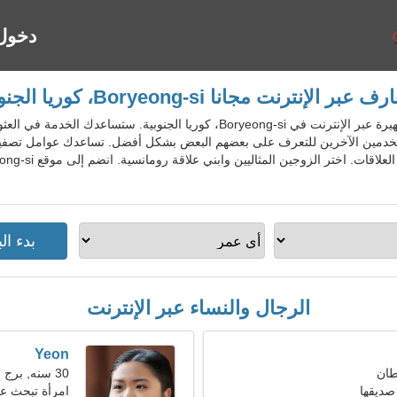
دخول
 عبر الإنترنت مجانا Boryeong-si، كوريا الجنوبية
KorDatingGo - خدمة المواعدة الشهيرة عبر الإنترنت في Boryeong-si، كوريا ا
خدمين الآخرين للتعرف على بعضهم البعض بشكل أفضل. تساعدك عوامل تصفية 
الرجال والنساء عبر الإنترنت
Yeon
30 سنه, برج العقرب
صديقها
امرأة تبحث ع