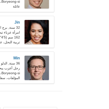
Boryeong-si، كوريا الجنوبية
عائلة
Jin
32 سنة, برج العذراء
امرأة عزباء ت
162 سم (5'4")، 63 كجم (138 رطلا)
تربية النحل، عل
Min
36 سنة, الدلو
رجل أعزب يب
Boryeong-si، كوريا الجنوبية
المؤلفات، سفا