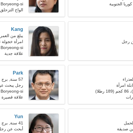
Boryeong-si
الواح التزحلق
Kang
يبلغ من العمر 23 عاما, برج الجد
ن رجل
امرأة خجولة 
Boryeong-si، كوريا الجنوبية
علاقة جدية
Park
57 سنة, برج الجدي
بلة امرأة
رجل يبحث عن 
Boryeong-si
رات
علاقة قصيرة ا
Yun
41 سنة, برج الحوت
ن صديقة
أبحث عن رجل 