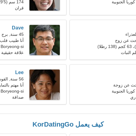
174 سم (5'9")، 70 كجم (154 رطلا)
قران
Dave
45 سنة, برج العقرب
بحث عن زوج
أنا طبيب قلب
Boryeong-si
م النبات
علاقة حقيقية
Lee
56 سنة, القوس
حث عن زوجة
أنا مهتم بالتم
Boryeong-si، كوريا الجنوبية
ري
صداقة
كيف يعمل KorDatingGo