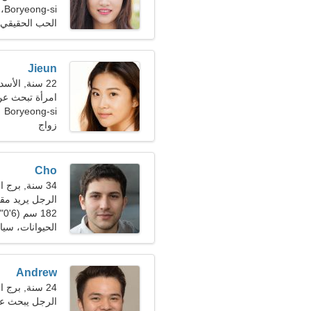
Boryeong-si، كوريا الجنوبية
الحب الحقيقي
Jieun
22 سنة, الأسد
امرأة تبحث ع
Boryeong-si
زواج
Cho
34 سنة, برج العذراء
الرجل يريد مقا
182 سم (6'0")، 86 كجم (189 رطلا)
الحيوانات، سيا
Andrew
24 سنة, برج الحمل
الرجل يبحث ع