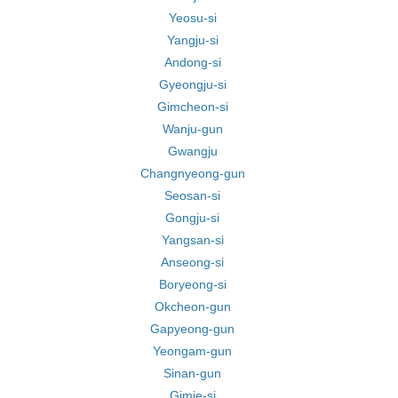
Yeosu-si
Yangju-si
Andong-si
Gyeongju-si
Gimcheon-si
Wanju-gun
Gwangju
Changnyeong-gun
Seosan-si
Gongju-si
Yangsan-si
Anseong-si
Boryeong-si
Okcheon-gun
Gapyeong-gun
Yeongam-gun
Sinan-gun
Gimje-si