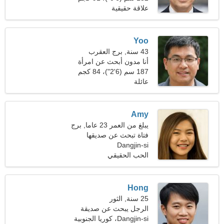
(200 رطل)
علاقة حقيقية
Yoo
43 سنة, برج العقرب
أنا مدون أبحث عن امرأة
حسية
187 سم (6'2")، 84 كجم
(185 رطلا)
عائلة
Amy
يبلغ من العمر 23 عاما, برج
العقرب
فتاة تبحث عن صديقها
Dangjin-si
الحب الحقيقي
Hong
25 سنة, الثور
الرجل يبحث عن صديقة
Dangjin-si، كوريا الجنوبية