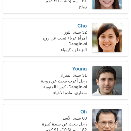
161 سم (5'4")، 50 كجم
(110 رطل)
زواج
Cho
32 سنة, الثور
امرأة عزباء تبحث عن زوج
Dangjin-si
التزحلق، كيمياء
Young
31 سنة, الميزان
رجل أعزب يبحث عن زوجة
25-28
Dangjin-si، كوريا الجنوبية
سفاري، مادة الاحياء
Oh
60 سنه, الأسد
رجل يبحث عن سيدة كبيرة
182 سم (6'0")، 91 كجم