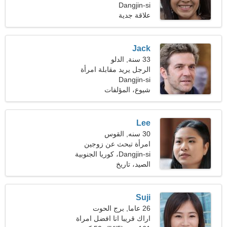
واليونانية
Dangjin-si
علاقة جدية
Jack
33 سنة, الدلو
الرجل يريد مقابلة امرأة
Dangjin-si
شيوع، المؤلفات
Lee
30 سنه, القوس
امرأة تبحث عن زوجين
Dangjin-si، كوريا الجنوبية
الصيد، تاريخ
Suji
26 عاما, برج الحوت
اراك قريبا انا افضل امراة