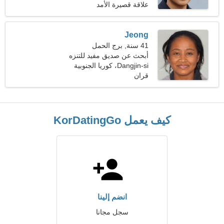
علاقة قصيرة الأمد
Jeong
41 سنة, برج الحمل
أبحث عن صديق مفيد للتنزه
معًا
Dangjin-si، كوريا الجنوبية
قران
كيف يعمل KorDatingGo
انضم إلينا
سجل مجانا