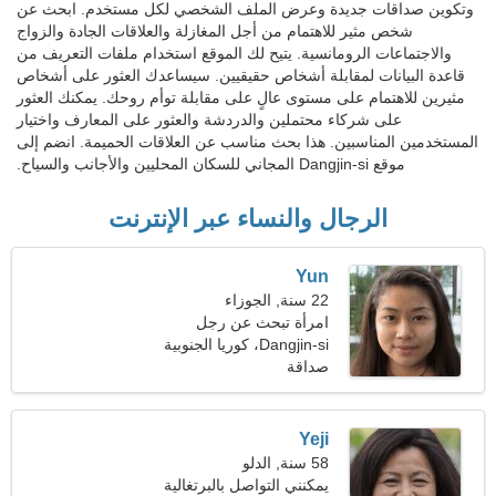
وتكوين صداقات جديدة وعرض الملف الشخصي لكل مستخدم. ابحث عن
شخص مثير للاهتمام من أجل المغازلة والعلاقات الجادة والزواج
والاجتماعات الرومانسية. يتيح لك الموقع استخدام ملفات التعريف من
قاعدة البيانات لمقابلة أشخاص حقيقيين. سيساعدك العثور على أشخاص
مثيرين للاهتمام على مستوى عالٍ على مقابلة توأم روحك. يمكنك العثور
على شركاء محتملين والدردشة والعثور على المعارف واختيار
المستخدمين المناسبين. هذا بحث مناسب عن العلاقات الحميمة. انضم إلى
موقع Dangjin-si المجاني للسكان المحليين والأجانب والسياح.
الرجال والنساء عبر الإنترنت
Yun
22 سنة, الجوزاء
امرأة تبحث عن رجل
Dangjin-si، كوريا الجنوبية
صداقة
Yeji
58 سنة, الدلو
يمكنني التواصل بالبرتغالية