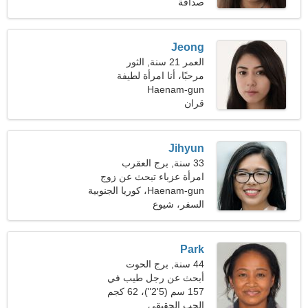
(116 رطلا)
صداقة
Jeong
العمر 21 سنة, الثور
مرحبًا، أنا امرأة لطيفة
Haenam-gun
قران
Jihyun
33 سنة, برج العقرب
امرأة عزباء تبحث عن زوج
Haenam-gun، كوريا الجنوبية
السفر، شيوع
Park
44 سنة, برج الحوت
أبحث عن رجل طيب في
نزهة
157 سم (5'2")، 62 كجم
(136 رطلا)
الحب الحقيقي