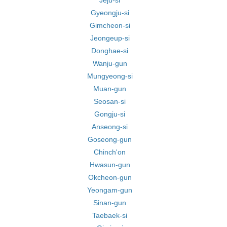
Jeju-si
Gyeongju-si
Gimcheon-si
Jeongeup-si
Donghae-si
Wanju-gun
Mungyeong-si
Muan-gun
Seosan-si
Gongju-si
Anseong-si
Goseong-gun
Chinch'on
Hwasun-gun
Okcheon-gun
Yeongam-gun
Sinan-gun
Taebaek-si