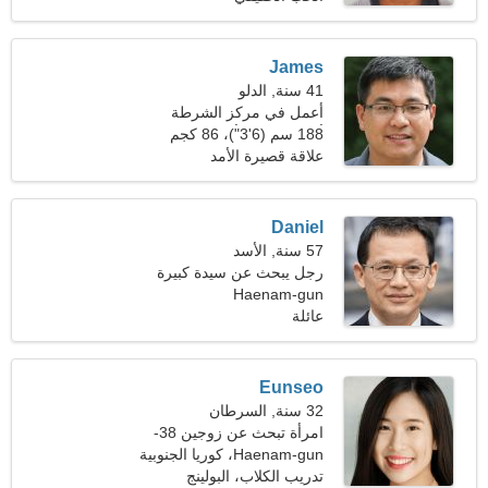
James
41 سنة, الدلو
أعمل في مركز الشرطة
أبحث عن امرأة رائعة
188 سم (6'3")، 86 كجم
(189 رطلا)
علاقة قصيرة الأمد
Daniel
57 سنة, الأسد
رجل يبحث عن سيدة كبيرة
Haenam-gun
48-53
عائلة
Eunseo
32 سنة, السرطان
امرأة تبحث عن زوجين 38-
39
Haenam-gun، كوريا الجنوبية
تدريب الكلاب، البولينج