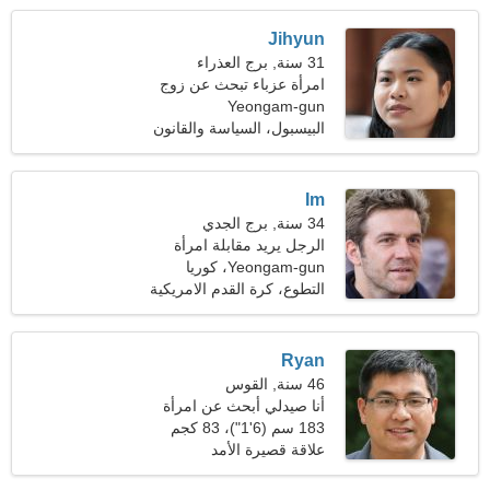
Jihyun
31 سنة, برج العذراء
امرأة عزباء تبحث عن زوج
Yeongam-gun
البيسبول، السياسة والقانون
Im
34 سنة, برج الجدي
الرجل يريد مقابلة امرأة
Yeongam-gun، كوريا
الجنوبية
التطوع، كرة القدم الامريكية
Ryan
46 سنة, القوس
أنا صيدلي أبحث عن امرأة
ودودة
183 سم (6'1")، 83 كجم
(182 رطلا)
علاقة قصيرة الأمد