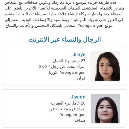
هذه طريقة فريدة لتوسيع دائرة معارفك وتكوين صداقات مع أشخاص
مثيرين للاهتمام. استكشف الملفات الشخصية للأعضاء الآخرين للعثور على
أصدقاء جدد واختيار شركاء لإنشاء علاقة جدية. سيساعدك البحث المتقدم
في العثور على شريك للمواعيد الرومانسية والاجتماعات الودية. انضم إلى
موقع Yeongam-gun المجاني للسكان المحليين والأجانب والسياح.
الرجال والنساء عبر الإنترنت
Ji hye
27 سنة, برج الحمل
امرأة تبحث عن رجل 32-35
Yeongam-gun، كوريا
قران
الجنوبية
Jiyeon
26 عاما, برج العقرب
امرأة فريدة تبحث عن
أصدقاء
Yeongam-gun
صداقة