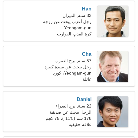
Han
33 سنة, الميزان
رجل أعزب يبحث عن زوجة
Yeongam-gun
كرة القدم، القوارب
Cha
57 سنة, برج العقرب
رجل يبحث عن سيدة كبيرة
47-54
Yeongam-gun، كوريا
عائلة
الجنوبية
Daniel
22 سنة, برج العذراء
الرجل يبحث عن صديقة
178 سم (5'11")، 75 كجم
(165 رطلا)
علاقة حقيقية