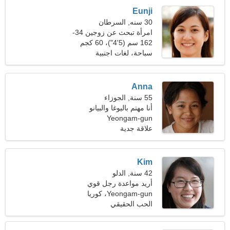
Eunji
30 سنه, السرطان
امرأة تبحث عن زوجين 34-
37
162 سم (5'4")، 60 كجم
(132 رطلا)
سباحة، لغات اجنبية
Anna
55 سنة, الجوزاء
أنا مهتم باليوغا والبيانو
Yeongam-gun
علاقة جدية
Kim
42 سنة, الدلو
أريد مواعدة رجل قوي
Yeongam-gun، كوريا
الجنوبية
الحب الحقيقي