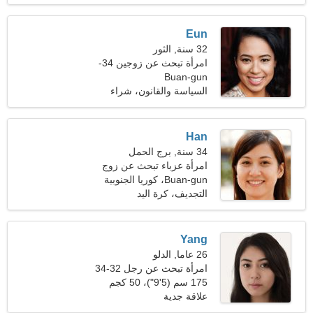
الماء
Eun
32 سنة, الثور
امرأة تبحث عن زوجين 34-
Buan-gun
40
السياسة والقانون، شراء
Han
34 سنة, برج الحمل
امرأة عزباء تبحث عن زوج
37-41
Buan-gun، كوريا الجنوبية
التجديف، كرة اليد
Yang
26 عاما, الدلو
امرأة تبحث عن رجل 32-34
175 سم (5'9")، 50 كجم
(110 رطل)
علاقة جدية