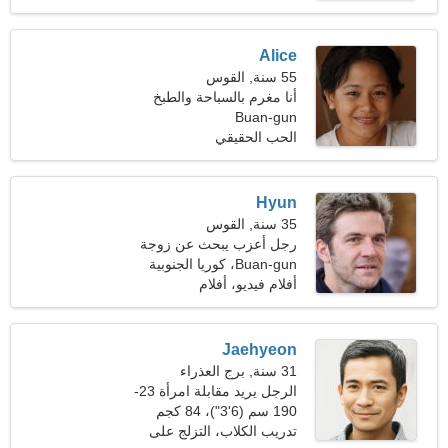
Alice
55 سنة, القوس
أنا مغرم بالسباحة والطبخ
Buan-gun
الحب الحقيقي
Hyun
35 سنة, القوس
رجل أعزب يبحث عن زوجة
25-31
Buan-gun، كوريا الجنوبية
أفلام فيديو، أفلام
Jaehyeon
31 سنة, برج العذراء
الرجل يريد مقابلة امرأة 23-
31
190 سم (6'3")، 84 كجم
(185 رطلا)
تدريب الكلاب، التزلج على