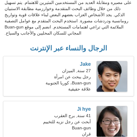
على مصيره ومقابلة العديد من المستخدمين المثيرين للاهتمام. يتم تسهيل
ذلك من خلال وظائف البحث المتقدمة وخوارزمية مطابقة الاستبيان
الذكي. يجد الأشخاص العزاب بعضهم البعض لبناء علاقات قوية وتواريخ
رومانسية ودردشات مصورة. استخدم البحث المتقدم مع عوامل التصفية
الملائمة التي تراعي اهتمامات المستخدم. انضم إلى موقع Buan-gun
المجاني للسكان المحليين والأجانب والسياح.
الرجال والنساء عبر الإنترنت
Jake
27 سنة, الميزان
رجل يبحث عن امرأة
Buan-gun، كوريا الجنوبية
علاقة حقيقية
Ji hye
41 سنة, برج العقرب
أبحث عن رجل نزيه للتخييم
Buan-gun
قران