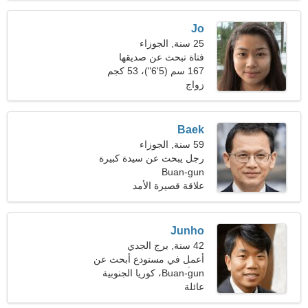
Jo
25 سنة, الجوزاء
فتاة تبحث عن صديقها
167 سم (5'6")، 53 كجم
(116 رطلا)
زواج
Baek
59 سنة, الجوزاء
رجل يبحث عن سيدة كبيرة
Buan-gun
49-57
علاقة قصيرة الأمد
Junho
42 سنة, برج الجدي
أعمل في مستودع أبحث عن
Buan-gun، كوريا الجنوبية
امرأة استثنائية
عائلة