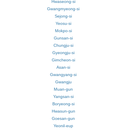
Hwaseong-si
Gwangmyeong-si
Sejong-si
Yeosu-si
Mokpo-si
Gunsan-si
Chungju-si
Gyeongju-si
Gimcheon-si
Asan-si
Gwangyang-si
Gwangju
Muan-gun
Yangsan-si
Boryeong-si
Hwasun-gun
Goesan-gun
Yeonil-eup