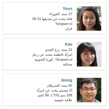
Yeon
27 سنة, الجوزاء
فتاة تبحث عن صديقها 31-38
Yangsan-si
قران
Kim
22 سنة, برج الجدي
امرأة عاطفية تبحث عن رجل
Yangsan-si، كوريا الجنوبية
صداقة
Jeong
45 سنة, السرطان
أنا مصمم يبحث عن امرأة
ودودة
188 سم (6'3")، 88 كجم
(194 رطلا)
علاقة حقيقية