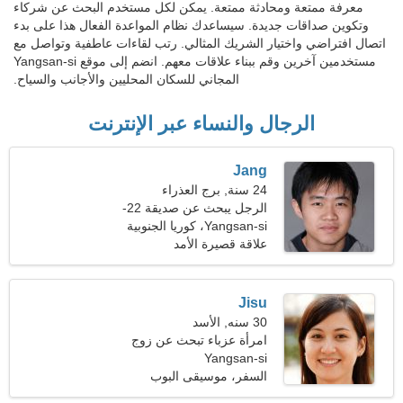
معرفة ممتعة ومحادثة ممتعة. يمكن لكل مستخدم البحث عن شركاء
وتكوين صداقات جديدة. سيساعدك نظام المواعدة الفعال هذا على بدء
اتصال افتراضي واختيار الشريك المثالي. رتب لقاءات عاطفية وتواصل مع
مستخدمين آخرين وقم ببناء علاقات معهم. انضم إلى موقع Yangsan-si
المجاني للسكان المحليين والأجانب والسياح.
الرجال والنساء عبر الإنترنت
Jang
24 سنة, برج العذراء
الرجل يبحث عن صديقة 22-
31
Yangsan-si، كوريا الجنوبية
علاقة قصيرة الأمد
Jisu
30 سنه, الأسد
امرأة عزباء تبحث عن زوج
Yangsan-si
السفر، موسيقى البوب