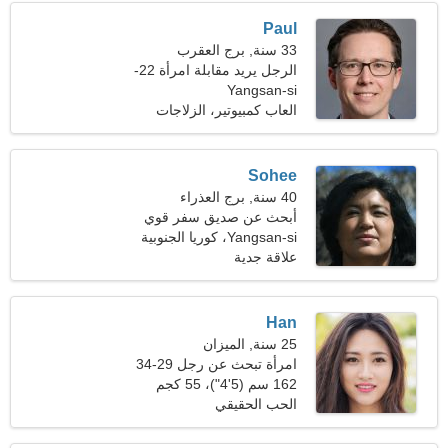
Paul
33 سنة, برج العقرب
الرجل يريد مقابلة امرأة 22-
Yangsan-si
30
العاب كمبيوتير، الزلاجات
النفاثة
Sohee
40 سنة, برج العذراء
أبحث عن صديق سفر قوي
Yangsan-si، كوريا الجنوبية
علاقة جدية
Han
25 سنة, الميزان
امرأة تبحث عن رجل 29-34
162 سم (5'4")، 55 كجم
(121 رطلا)
الحب الحقيقي