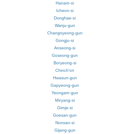
Hanam-si
Icheon-si
Donghae-si
Wanju-gun
Changnyeong-gun
Gongju-si
Anseong-si
Goseong-gun
Boryeong-si
Chinch'on
Hwasun-gun
Gapyeong-gun
Yeongam-gun
Miryang-si
Gimje-si
Goesan-gun
Nonsan-si
Gijang-gun