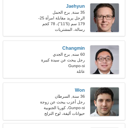
Jaehyun
35 سنة, برج الحمل
الرجل يريد مقابلة امرأة 25-
30
179 سم (5'11")، 78 كجم
(171 رطلا)
رسالة، المشتريات
Changmin
60 سنه, برج الجدي
رجل يبحث عن سيدة كبيرة
Gunpo-si
عائلة
Won
36 سنة, السرطان
رجل أعزب يبحث عن زوجة
24-33
Gunpo-si، كوريا الجنوبية
حيوانات أليفة، لوح التزلج