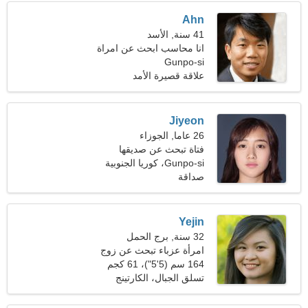
Ahn
41 سنة, الأسد
انا محاسب ابحث عن امراة
رائعة
Gunpo-si
علاقة قصيرة الأمد
Jiyeon
26 عاما, الجوزاء
فتاة تبحث عن صديقها
Gunpo-si، كوريا الجنوبية
صداقة
Yejin
32 سنة, برج الحمل
امرأة عزباء تبحث عن زوج
164 سم (5'5")، 61 كجم
(134 رطلا)
تسلق الجبال، الكارتينج